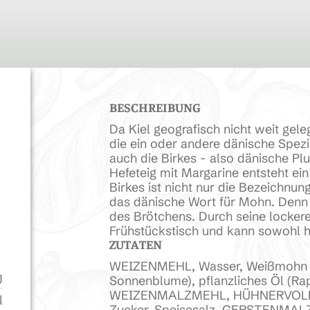
BESCHREIBUNG
Da Kiel geografisch nicht weit gele
die ein oder andere dänische Spezi
auch die Birkes - also dänische Pl
Hefeteig mit Margarine entsteht ein 
Birkes ist nicht nur die Bezeichnun
das dänische Wort für Mohn. Denn 
des Brötchens. Durch seine locker
Frühstückstisch und kann sowohl h
ZUTATEN
WEIZENMEHL, Wasser, Weißmohn 10 
J
Sonnenblume), pflanzliches Öl (Ra
WEIZENMALZMEHL, HÜHNERVOLLE
l
Zucker, Speisesalz, GERSTENMALZ,