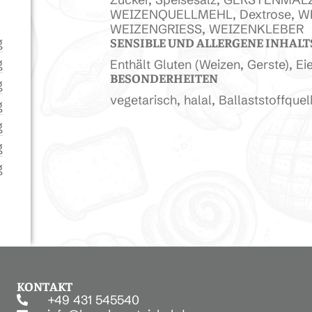
WEIZENQUELLMEHL, Dextrose, WE
WEIZENGRIESS, WEIZENKLEBER
SENSIBLE UND ALLERGENE INHALT
g
g
Enthält Gluten (Weizen, Gerste), Eie
BESONDERHEITEN
g
vegetarisch, halal, Ballaststoffque
g
g
g
g
KONTAKT
+49 431 545540