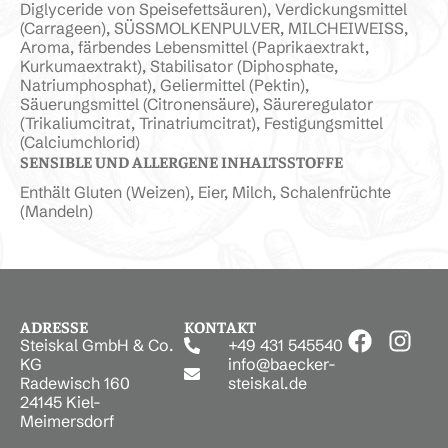
Diglyceride von Speisefettsäuren), Verdickungsmittel
(Carrageen), SÜSSMOLKENPULVER, MILCHEIWEISS,
Aroma, färbendes Lebensmittel (Paprikaextrakt,
Kurkumaextrakt), Stabilisator (Diphosphate,
Natriumphosphat), Geliermittel (Pektin),
Säuerungsmittel (Citronensäure), Säureregulator
(Trikaliumcitrat, Trinatriumcitrat), Festigungsmittel
(Calciumchlorid)
SENSIBLE UND ALLERGENE INHALTSSTOFFE
Enthält Gluten (Weizen), Eier, Milch, Schalenfrüchte
(Mandeln)
ADRESSE
KONTAKT
Steiskal GmbH & Co.
+49 431 545540
KG
info@baecker-
Radewisch 160
steiskal.de
24145 Kiel-
Meimersdorf