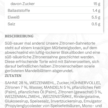
davon Zucker
15 g
Ballaststoffe
1.4 g
Eiweiß
5.5 g
Salz
0.5 g
BESCHREIBUNG
Süß-sauer mal anders! Unsere Zitronen-Sahnetorte
steht auf einem knackigen Mürbeteigboden, auf dem
abwechselnd ein luftig-lockerer Biskuitboden und eine
süß-säuerliche Zitronensahne geschichtet werden.
Diese erfrischende Torte wird mit Sahnerosetten, sich
darauf befindlichen halben Zitronenscheiben sowie
gerösteten Mandelblättern abgerundet.
ZUTATEN
SAHNE 28 %, WEIZENMEHL, Zucker, HÜHNERVOLLEI,
Zitronen 7 %, Wasser, MANDELN 5 %, pflanzliches Fett
(Palm), pflanzliches Öl (Palm), Zitronen (gewachst) 3 %,
WEIZENMALZMEHL, WEIZENSTÄRKE, Rindergelatine,
Glukosesirup, Speisesalz, Invertzuckersirup, Emulgator
(Propylenglycolester von Speisefettsäuren, Mono- und