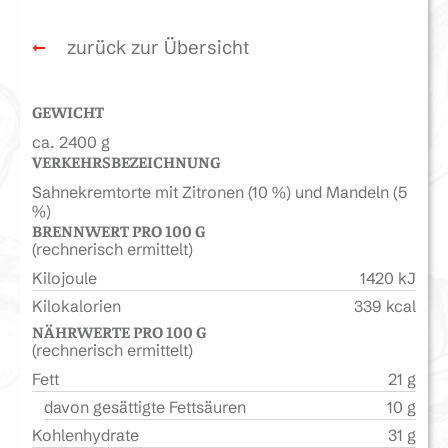
zurück zur Übersicht
GEWICHT
ca. 2400 g
VERKEHRSBEZEICHNUNG
Sahnekremtorte mit Zitronen (10 %) und Mandeln (5
%)
BRENNWERT PRO 100 G
(rechnerisch ermittelt)
Kilojoule
1420 kJ
Kilokalorien
339 kcal
NÄHRWERTE PRO 100 G
(rechnerisch ermittelt)
Fett
21 g
davon gesättigte Fettsäuren
10 g
Kohlenhydrate
31 g