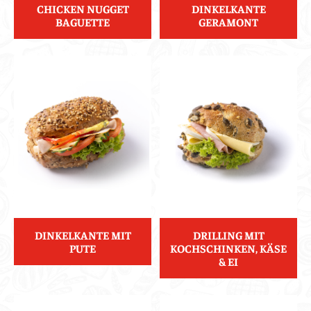
CHICKEN NUGGET
DINKELKANTE
BAGUETTE
GERAMONT
DINKELKANTE MIT
DRILLING MIT
PUTE
KOCHSCHINKEN, KÄSE
& EI