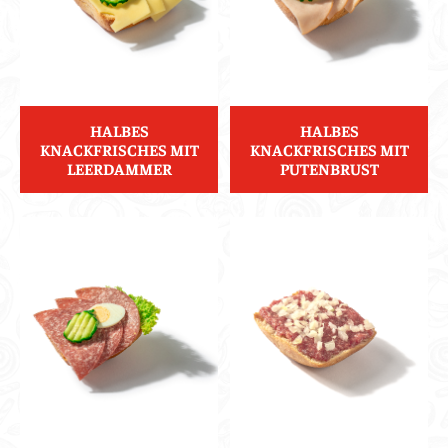
HALBES
HALBES
KNACKFRISCHES MIT
KNACKFRISCHES MIT
LEERDAMMER
PUTENBRUST