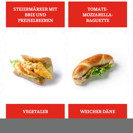
STEIERMÄRKER MIT
TOMATE-
BRIE UND
MOZZARELLA-
PREISELBEEREN
BAGUETTE
VEGETALER
WEICHER DÄNE