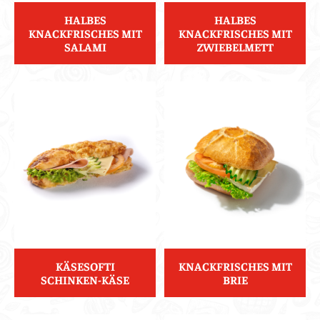
HALBES
HALBES
KNACKFRISCHES MIT
KNACKFRISCHES MIT
SALAMI
ZWIEBELMETT
KÄSESOFTI
KNACKFRISCHES MIT
SCHINKEN-KÄSE
BRIE