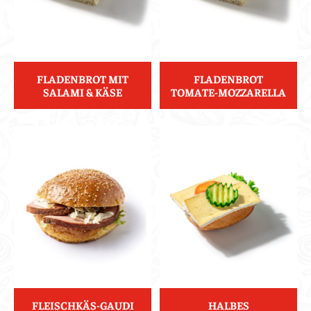
FLADENBROT MIT
FLADENBROT
SALAMI & KÄSE
TOMATE-MOZZARELLA
FLEISCHKÄS-GAUDI
HALBES