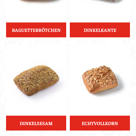
BAGUETTEBRÖTCHEN
DINKELKANTE
DINKELSESAM
ECHTVOLLKORN