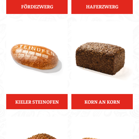
FÖRDEZWERG
HAFERZWERG
KIELER STEINOFEN
KORN AN KORN