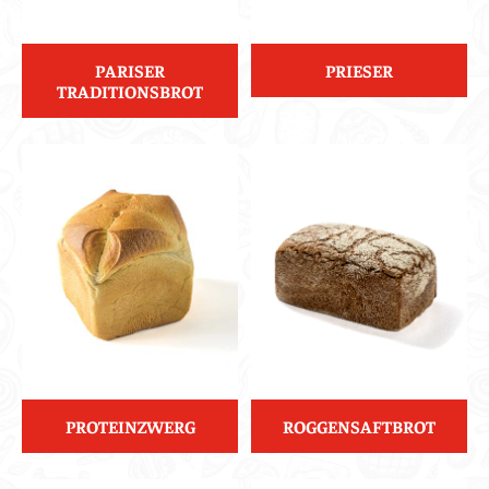
PARISER
PRIESER
TRADITIONSBROT
PROTEINZWERG
ROGGENSAFTBROT